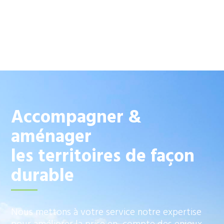
Accompagner &
aménager
les territoires de façon
durable
Nous mettons à votre service notre expertise