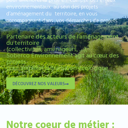
pour améliorer la prise en compte des enjeux
environnementaux au sein des projets
d’aménagement du territoire, en vous
accompagnant dans vos démarches de projets.
Partenaire des acteurs de l’aménagement
du territoire
(collectivités, aménageurs, …),
Soberco Environnement agit au cœur des
projets
pour amplifier la transition écologique
DÉCOUVREZ NOS VALEURS
Notre coeur de métier :