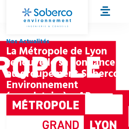
Nos Actualités
La Métropole de Lyon
renouvelle sa confiance
au groupement Soberco
Environnement
(mandataire) – AP
Management
14 janvier 2026