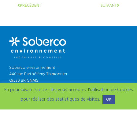
PRÉCÉDENT
SUIVANT
Soberco environnement
440 rue Barthélémy Thimonnier
69530 BRIGNAIS
En poursuivant sur ce site, vous acceptez l'utilisation de Cookies
Tel : 04 78 51 93 88
etude@soberco-environnement.fr
pour réaliser des statistiques de visites.
OK
Mentions légales
/
Contact
Tous droits réservés / © 2020 Soberco environnement / Designed by
berely